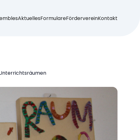
embles
Aktuelles
Formulare
Förderverein
Kontakt
n Unterrichtsräumen