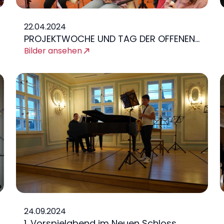
22.04.2024
PROJEKTWOCHE UND TAG DER OFFENEN
TAG
Bilder ansehen
24.09.2024
1. Vorspielabend im Neuen Schloss