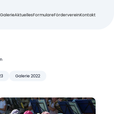
Galerie
Aktuelles
Formulare
Förderverein
Kontakt
bildung
nte
ente
te
e
te
kte
en
23
Galerie 2022